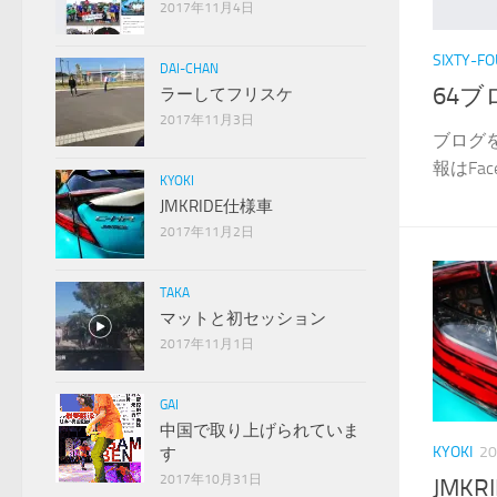
2017年11月4日
SIXTY-F
DAI-CHAN
64
ラーしてフリスケ
2017年11月3日
ブログ
報はFac
KYOKI
JMKRIDE仕様車
2017年11月2日
TAKA
マットと初セッション
2017年11月1日
GAI
中国で取り上げられていま
KYOKI
2
す
2017年10月31日
JMK