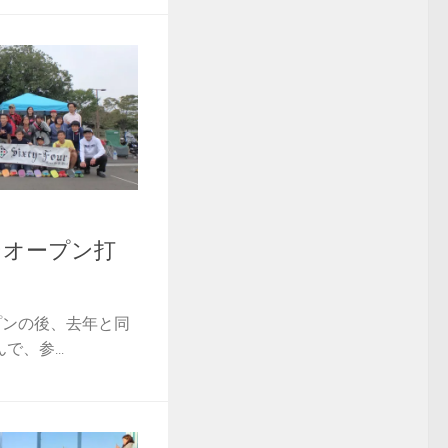
ンオープン打
プンの後、去年と同
、参...