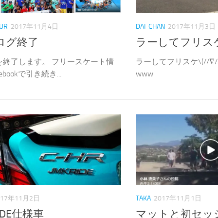
OUR
2017年11月4日
DAI-CHAN
2017年11月3日
ブログ終了
ラーしてフリス
を終了します。 フリースケート情
ラーしてフリスケ\(//∇/
ebookで引き続き...
www
017年11月2日
TAKA
2017年11月1日
RIDE仕様車
マットと初セッ