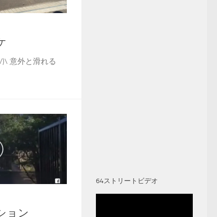
ケ
/)\ 意外と滑れる
64ストリートビデオ
ション