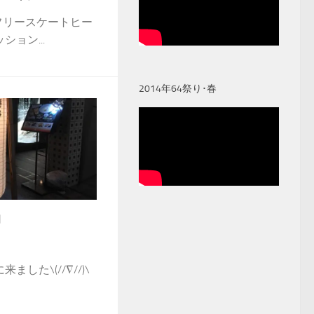
フリースケートヒー
ョン...
2014年64祭り･春
日
した\(//∇//)\