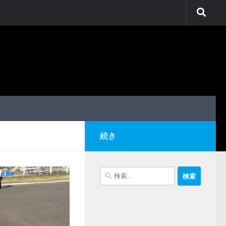
続き
検
索: