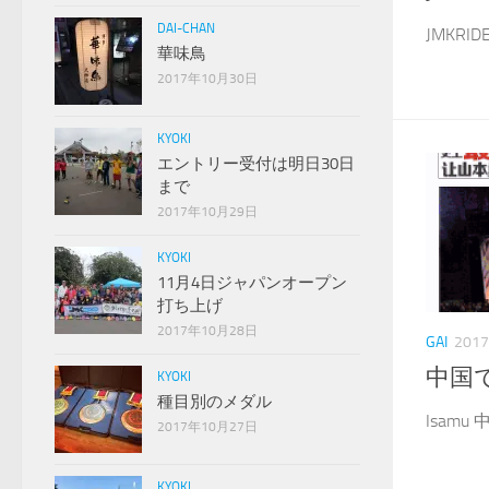
DAI-CHAN
JMKRI
華味鳥
2017年10月30日
KYOKI
エントリー受付は明日30日
まで
2017年10月29日
KYOKI
11月4日ジャパンオープン
打ち上げ
2017年10月28日
GAI
201
中国
KYOKI
種目別のメダル
Isamu
2017年10月27日
KYOKI