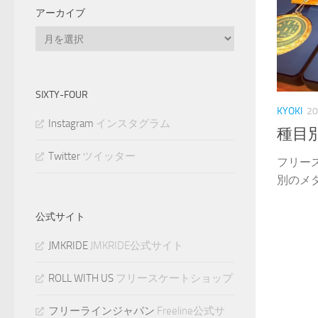
アーカイブ
ア
ー
カ
イ
SIXTY-FOUR
ブ
KYOKI
2
Instagram
インスタグラム
種目
Twitter
ツイッター
フリー
別のメ
公式サイト
JMKRIDE
JMKRIDE公式サイト
ROLL WITH US
フリースケートショップ
フリーラインジャパン
Freeline公式サ