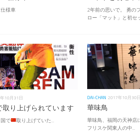
DE仕様車
2年前の思いで。 勇の
ロー「マット」と初セッシ
DAI-CHAN
2017年10月30
7年10月31日
華味鳥
で取り上げられています
華味鳥、福岡の天神店に来ま
 中国で
取り上げていた...
フリスケ関東人の中...