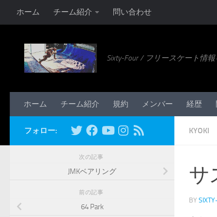
ホーム
チーム紹介
問い合わせ
コンテンツへスキップ
Sixty-Four / フリースケー
ホーム
チーム紹介
規約
メンバー
経歴
フォロー:
KYOKI
次の記事
サ
JMKベアリング
前の記事
BY
SIXTY
64 Park