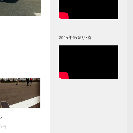
2014年64祭り･春
ル
29日