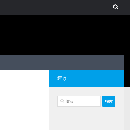
続き
検
索: