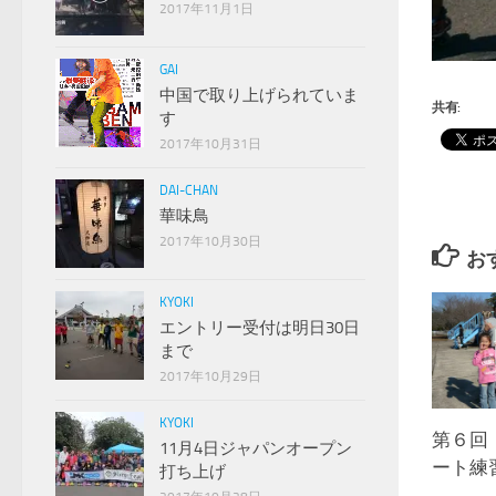
2017年11月1日
GAI
中国で取り上げられていま
共有:
す
2017年10月31日
DAI-CHAN
華味鳥
2017年10月30日
お
KYOKI
エントリー受付は明日30日
まで
2017年10月29日
KYOKI
第６回
11月4日ジャパンオープン
ート練
打ち上げ