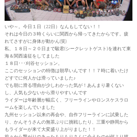
いや～。今日１日（22日）なんもしてない！！
それは今日の３時くらいに関西から帰ってきたからです。疲
れてさすがに身体が動かん(笑)
私、１８日～２０日まで駿君(シークレットゲスト)を連れて東
海＆関西遠征をしてました
１８日･･･刈谷セッション。
ここのセッションの特徴は朝早いんです！！７時に着いたけ
どすでに何人かは滑っていました♪
でも朝に滑る理由が少しわかった気が！あんまり暑くない
し、人気も少ないから滑りやすいんです
ライダーは年齢層が幅広く、フリーラインやロンスケスラロ
ームを楽しんでいました
九州セッション以来の再会や、自作フリーラインに試乗した
り、かんそうさんの無茶ぶりに挑戦したり、三重や静岡から
もライダーが来て大変盛り上がりました！！
前々から繋がりのあったもりもりさんに会えたのが何より嬉