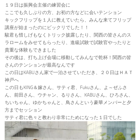
１９日は振興会主催の練習会に
ここでも久しぶりの方、お初の方などに会いテンション
キックフリップを１人に教えていたら、みんな来てフリップ
講座が始まったのにビックリでした！！
駿君も惜しげもなくトリック披露したり、関西の皆さんのス
ラロームをみせてもらったり、進級試験で試験官やったりと
貴重な体験もできました
その後は、打ち上げ会場に移動してみんなで乾杯！関西の皆
さんのテンションが最高なんです
この日はKABUさん家で一泊させていただき、２０日はＨＡＴ
神戸へ
この日もKING＆嫁さん、サティ君、Fukuさん、よ～ぜふさ
ん、前田さん、ウチャン、るりさん、KABUさん、ひろさん、
ちいちゃん、ゆかちゃんと、鳥さんという豪華メンバーと夕
方までセッション
サティ君に色々と教わり非常にためになった１日でした