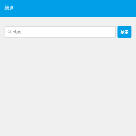
続き
検
索: