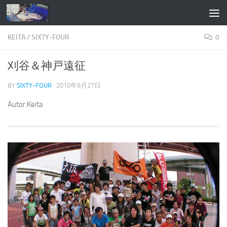
コンテンツへスキップ
KEITA
/
SIXTY-FOUR
0
刈谷＆神戸遠征
BY
SIXTY-FOUR
·
2010年9月27日
Autor:Keita