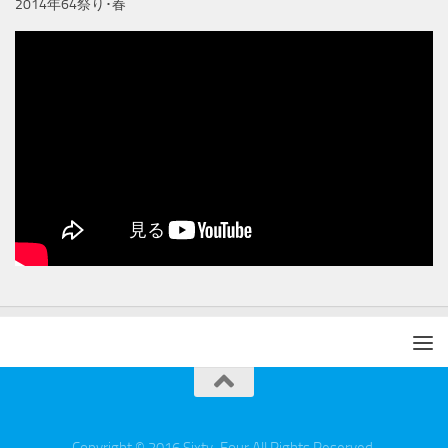
2014年64祭り･春