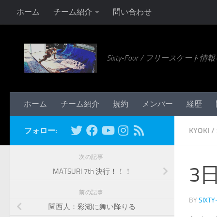
ホーム
チーム紹介
問い合わせ
コンテンツへスキップ
Sixty-Four / フリースケー
ホーム
チーム紹介
規約
メンバー
経歴
フォロー:
KYOKI
/
次の記事
3
MATSURI 7th 決行！！！
前の記事
BY
SIXTY
関西人：彩湖に舞い降りる