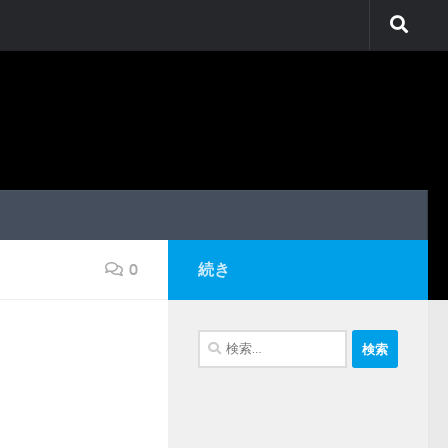
0
続き
検
索: