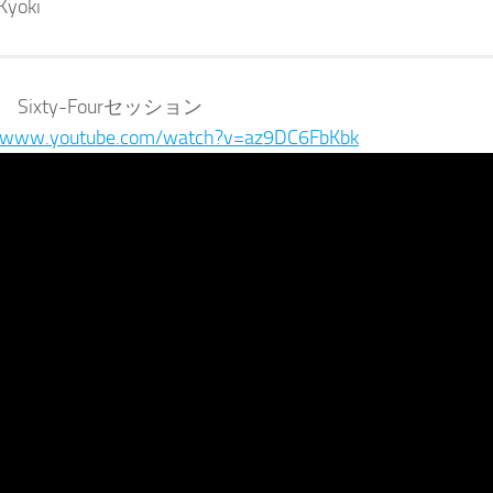
Kyoki
 Sixty-Fourセッション
//www.youtube.com/watch?v=az9DC6FbKbk