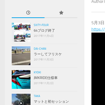
Author:
5月3日
SIXTY-FOUR
https:
64ブログ終了
2017年11月4日
DAI-CHAN
ラーしてフリスケ
2017年11月3日
KYOKI
JMKRIDE仕様車
2017年11月2日
TAKA
マットと初セッション