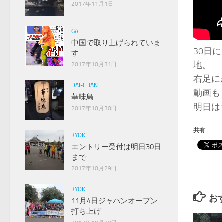
2017年11月1日
GAI
中国で取り上げられていま
30日
す
地。
2017年10月31日
右足に
DAI-CHAN
動画も
華味鳥
明日は
2017年10月30日
共有:
KYOKI
エントリー受付は明日30日
まで
2017年10月29日
KYOKI
お
11月4日ジャパンオープン
打ち上げ