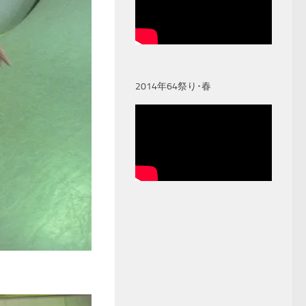
2014年64祭り･春