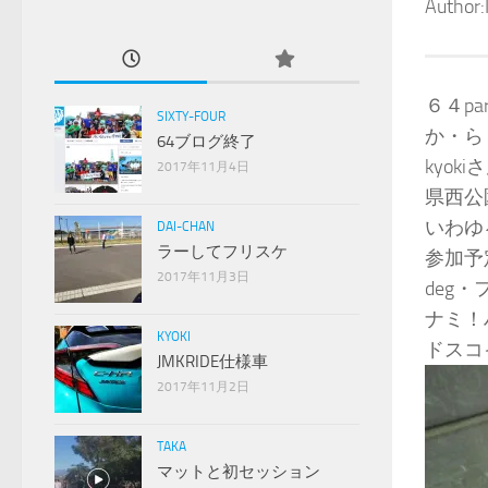
Author
６４par
SIXTY-FOUR
か・ら
64ブログ終了
kyok
2017年11月4日
県西公
いわゆ
DAI-CHAN
ラーしてフリスケ
参加予
2017年11月3日
deg
ナミ！
KYOKI
ドスコ
JMKRIDE仕様車
2017年11月2日
TAKA
マットと初セッション