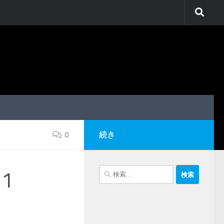
0
続き
検
1
索: