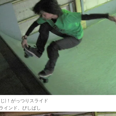
こじ)！がっつりスライド
ラインド、びしばし