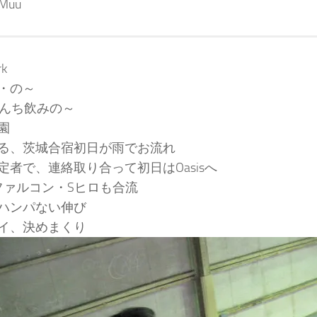
:Muu
k
・の～
iさんち飲みの～
園
る、茨城合宿初日が雨でお流れ
定者で、連絡取り合って初日はOasisへ
・ファルコン・Sヒロも合流
ハンパない伸び
イ、決めまくり