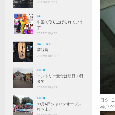
2017年11月1日
GAI
中国で取り上げられていま
す
2017年10月31日
DAI-CHAN
華味鳥
2017年10月30日
KYOKI
エントリー受付は明日30日
まで
2017年10月29日
KYOKI
ヨシ(
11月4日ジャパンオープン
神戸グ
打ち上げ