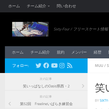
ホーム
チーム紹介
問い合わせ
コンテンツへスキップ
Sixty-Four / フリースケー
ホーム
チーム紹介
規約
メンバー
経歴
フォロー:
MUU
/
S
次の記事
笑
笑いっぱなしのOasis県西・2
前の記事
BY
SIXTY
第52回 Freelineいばらき練習会