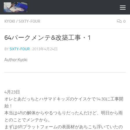
コンテンツへスキップ
KYOKI
/
SIXTY-FOUR
0
64パークメンテ&改築工事・1
BY
SIXTY-FOUR
·
2013年4月24日
Author:Kyoki
4月23日
オレとあだっちとハサマドキッズのケイスケで14:30に工事開
始！
本当は4ftの解体からやるつもりだったんだけど、明日から雨
とのことでメンテから。
まずは6ftプラットフォームの表面材があちこち浮いていたの