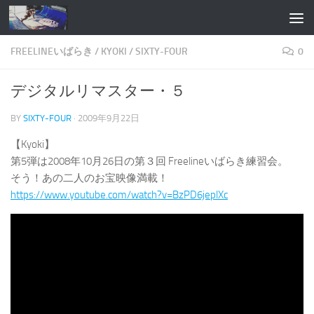
コンテンツへスキップ
FREELINEいばらき
/
KYOKI
/
SIXTY-FOUR
0
デジタルリマスター・５
BY
SIXTY-FOUR
·
2009年9月22日
【Kyoki】
第5弾は2008年10月26日の第３回 Freelineいばらき練習会。
そう！あの二人のお宝映像満載！
https://www.youtube.com/watch?v=BzPD6jeplXc